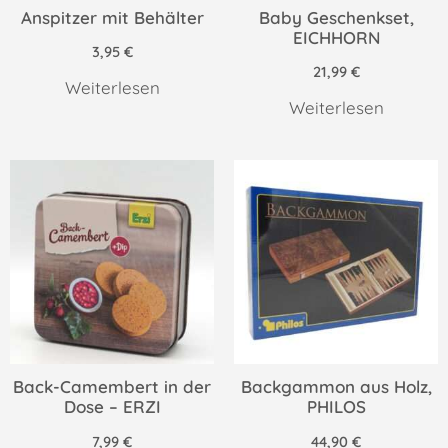
Anspitzer mit Behälter
Baby Geschenkset,
EICHHORN
3,95
€
21,99
€
Weiterlesen
Weiterlesen
Back-Camembert in der
Backgammon aus Holz,
Dose – ERZI
PHILOS
7,99
€
44,90
€