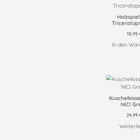
Holzspie
Triceratop
10,95
In den War
Kuschelkiss
NICI Gr
24,99
Weiterl