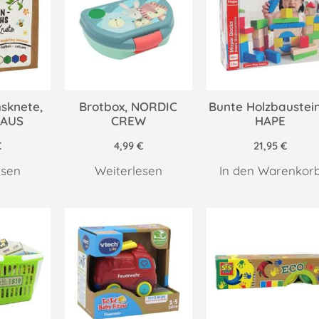
sknete,
Brotbox, NORDIC
Bunte Holzbaustein
AUS
CREW
HAPE
€
4,99
€
21,95
€
esen
Weiterlesen
In den Warenkor