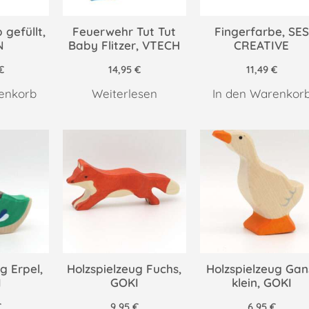
 gefüllt,
Feuerwehr Tut Tut
Fingerfarbe, SES
N
Baby Flitzer, VTECH
CREATIVE
€
14,95
€
11,49
€
enkorb
Weiterlesen
In den Warenkor
g Erpel,
Holzspielzeug Fuchs,
Holzspielzeug Gan
I
GOKI
klein, GOKI
€
9,95
€
6,95
€