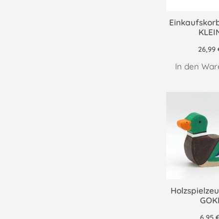
Einkaufskorb
KLEI
26,99
In den War
Holzspielzeu
GOK
6,95