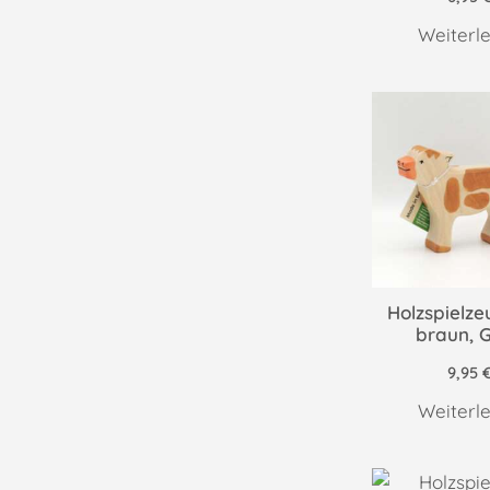
Weiterl
Holzspielze
braun, 
9,95
Weiterl