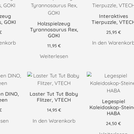
lzeug
Interaktives
s, GOKI
Tierpuzzle, VTEC
Holzspielzeug
Tyrannosaurus Rex,
€
25,95
€
GOKI
enkorb
In den Warenkor
11,95
€
Weiterlesen
en DINO,
Laster Tut Tut Baby
een
Flitzer, VTECH
Legespiel
Kaleidoskop-Stein
€
14,95
€
HABA
esen
In den Warenkorb
24,50
€