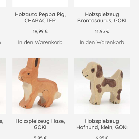
Holzauto Peppa Pig,
Holzspielzeug
CHARACTER
Brontosaurus, GOKI
19,99
€
11,95
€
b
In den Warenkorb
In den Warenkorb
s,
Holzspielzeug Hase,
Holzspielzeug
GOKI
Hofhund, klein, GOKI
5,95
€
6,95
€