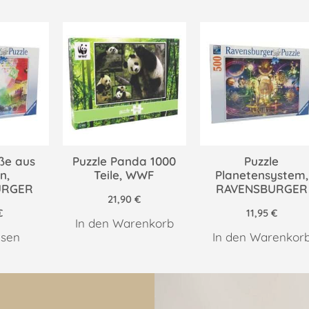
ße aus
Puzzle Panda 1000
Puzzle
n,
Teile, WWF
Planetensystem,
URGER
RAVENSBURGER
21,90
€
€
11,95
€
In den Warenkorb
esen
In den Warenkor