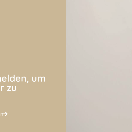
elden, um
r zu
en