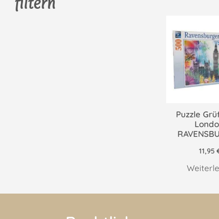
filtern
Puzzle Grü
Londo
RAVENSB
11,95
Weiterl