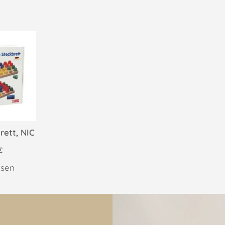
rett, NIC
€
esen