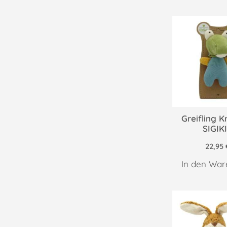
Greifling K
SIGIK
22,95
In den War