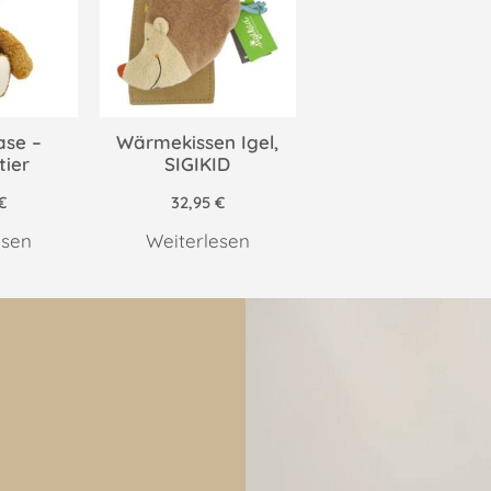
ase –
Wärmekissen Igel,
tier
SIGIKID
€
32,95
€
esen
Weiterlesen