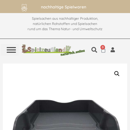
nachhaltige Spielwaren
Spielsachen aus nachhaltiger Produktion,
natürlichen Rohstoffen und Spielsachen
rund um das Thema Natur- und Umweltschutz
0