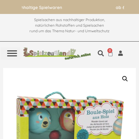
ab 60€ versandkostenfrei
Spielsachen aus nachhaltiger Produktion,
natürlichen Rohstoffen und Spielsachen
rund um das Thema Natur- und Umweltschutz
0