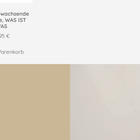
hwachsende
e, WAS IST
AS
,95
€
Warenkorb