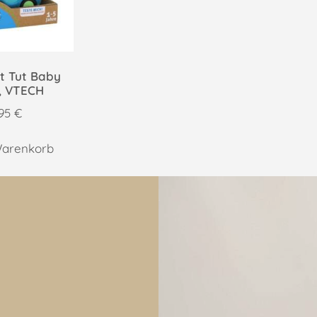
ut Tut Baby
r, VTECH
,95
€
Warenkorb