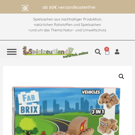
ab 60€ versandkostenfrei
Spielsachen aus nachhaltiger Produktion,
natürlichen Rohstoffen und Spielsachen
rund um das Thema Natur- und Umweltschutz
0