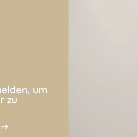
elden, um
r zu
en