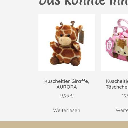
Kuscheltier Giraffe,
Kuschelti
AURORA
Täschch
9,95
€
19
Weiterlesen
Weit