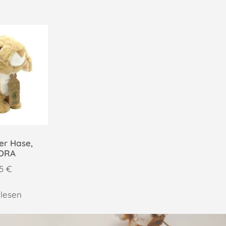
er Hase,
ORA
95
€
lesen