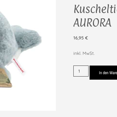
Kuschelti
AURORA
16,95
€
inkl. MwSt.
In den War