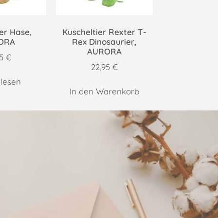
er Hase,
Kuscheltier Rexter T-
ORA
Rex Dinosaurier,
AURORA
95
€
22,95
€
lesen
In den Warenkorb