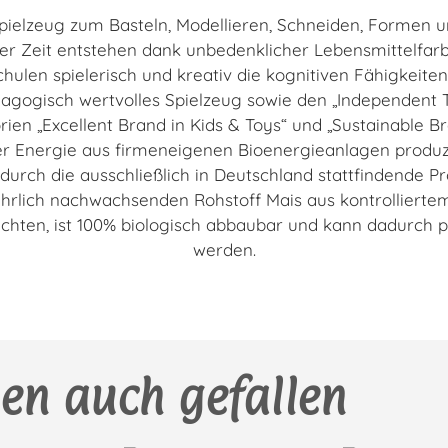
s Spielzeug zum Basteln, Modellieren, Schneiden, Formen u
ter Zeit entstehen dank unbedenklicher Lebensmittelfarb
hulen spielerisch und kreativ die kognitiven Fähigkeiten
ädagogisch wertvolles Spielzeug sowie den „Independen
n „Excellent Brand in Kids & Toys“ und „Sustainable Br
r Energie aus firmeneigenen Bioenergieanlagen produzi
rch die ausschließlich in Deutschland stattfindende Pr
ährlich nachwachsenden Rohstoff Mais aus kontrolliert
euchten, ist 100% biologisch abbaubar und kann dadur
werden.
en auch gefallen