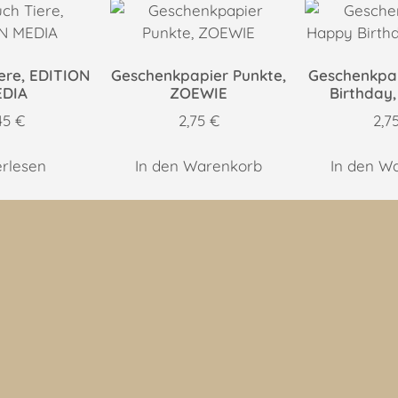
ere, EDITION
Geschenkpapier Punkte,
Geschenkpa
DIA
ZOEWIE
Birthday
45
€
2,75
€
2,7
erlesen
In den Warenkorb
In den W