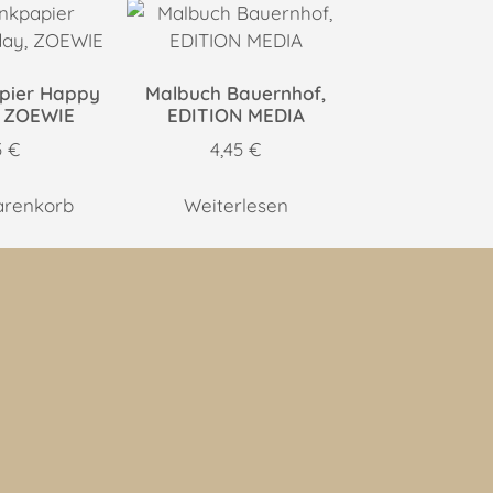
pier Happy
Malbuch Bauernhof,
, ZOEWIE
EDITION MEDIA
5
€
4,45
€
arenkorb
Weiterlesen