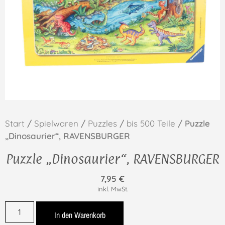
Start
/
Spielwaren
/
Puzzles
/
bis 500 Teile
/ Puzzle
„Dinosaurier“, RAVENSBURGER
Puzzle „Dinosaurier“, RAVENSBURGER
7,95
€
inkl. MwSt.
In den Warenkorb