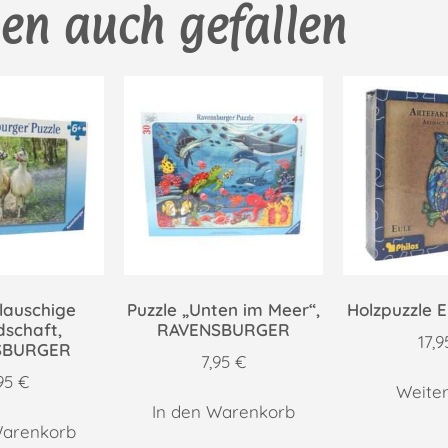
en auch gefallen
Flauschige
Puzzle „Unten im Meer“,
Holzpuzzle E
dschaft,
RAVENSBURGER
17,
SBURGER
7,95
€
,95
€
Weiter
In den Warenkorb
Warenkorb