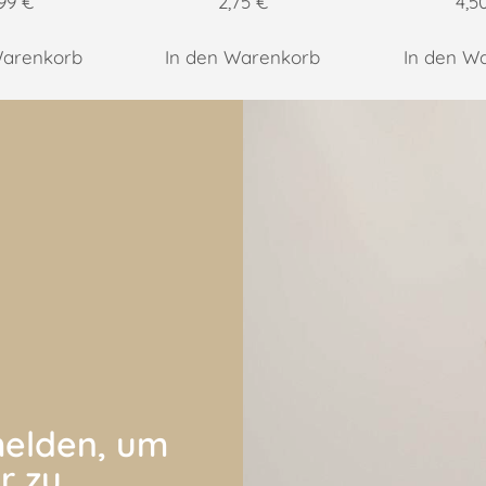
,99
€
2,75
€
4,5
Warenkorb
In den Warenkorb
In den W
elden, um
r zu