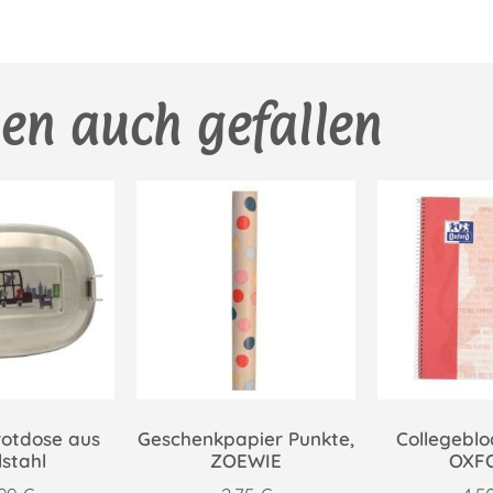
en auch gefallen
rotdose aus
Geschenkpapier Punkte,
Collegebloc
lstahl
ZOEWIE
OXF