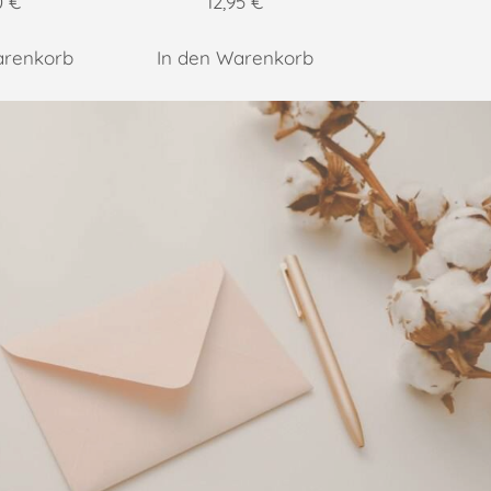
0
€
12,95
€
arenkorb
In den Warenkorb