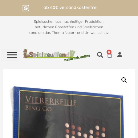
ab 60€ versandkostenfrei
Spielsachen aus nachhaltiger Produktion,
natürlichen Rohstoffen und Spielsachen
rund um das Thema Natur- und Umweltschutz
0