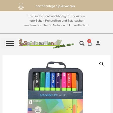
nachhaltige Spielwaren
Spielsachen aus nachhaltiger Produktion,
natürlichen Rohstoffen und Spielsachen
rund um das Thema Natur- und Umweltschutz
0