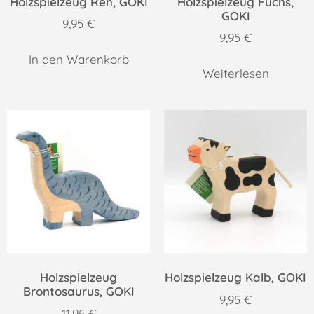
Holzspielzeug Reh, GOKI
Holzspielzeug Fuchs,
GOKI
9,95
€
9,95
€
In den Warenkorb
Weiterlesen
Holzspielzeug
Holzspielzeug Kalb, GOKI
Brontosaurus, GOKI
9,95
€
11,95
€