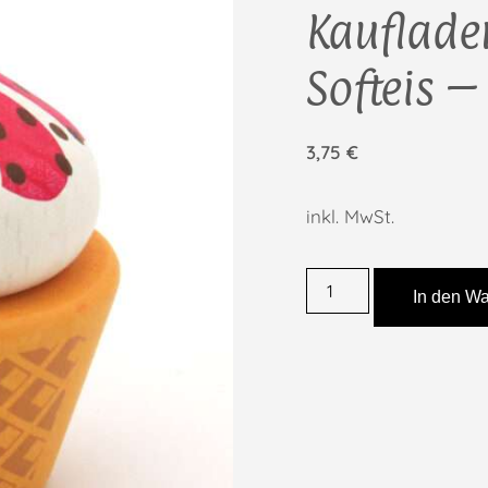
Kauflade
Softeis –
3,75
€
inkl. MwSt.
In den W