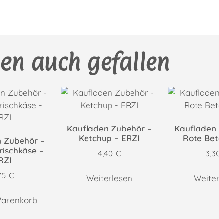
en auch gefallen
Kaufladen Zubehör –
Kaufladen 
Ketchup – ERZI
Rote Bet
n Zubehör –
rischkäse –
4,40
€
3,3
RZI
75
€
Weiterlesen
Weiter
Warenkorb