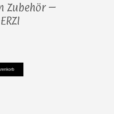
n Zubehör –
 ERZI
arenkorb