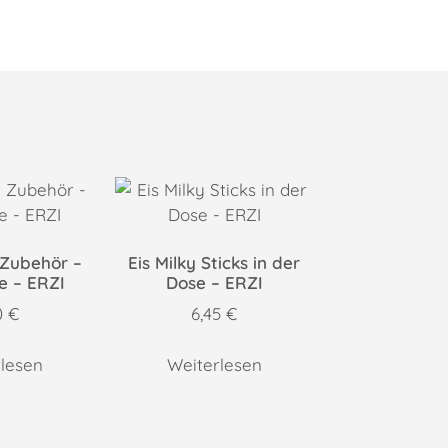
Zubehör –
Eis Milky Sticks in der
e – ERZI
Dose – ERZI
0
€
6,45
€
lesen
Weiterlesen