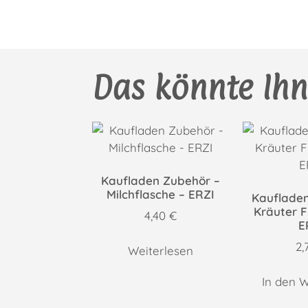
Das könnte Ihn
Kaufladen Zubehör –
Milchflasche – ERZI
Kauflade
Kräuter F
4,40
€
E
2,
Weiterlesen
In den 