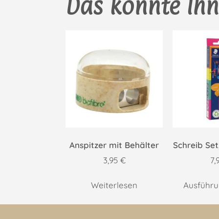
Das könnte Ihn
Anspitzer mit Behälter
Schreib Se
3,95
€
7,
Weiterlesen
Ausführ