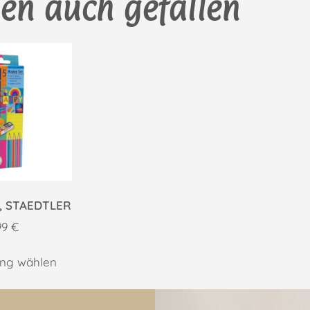
en auch gefallen
t, STAEDTLER
99
€
ung wählen