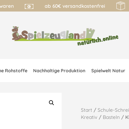
lwaren
ab 60€ versandkostenfrei
he Rohstoffe
Nachhaltige Produktion
Spielwelt Natur
Start
/
Schule-Schre
Kreativ
/
Basteln
/ K