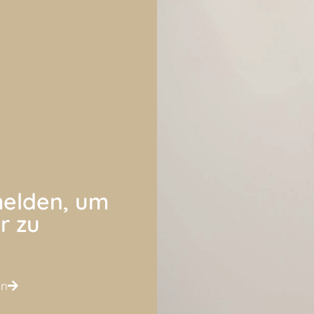
elden, um
r zu
en