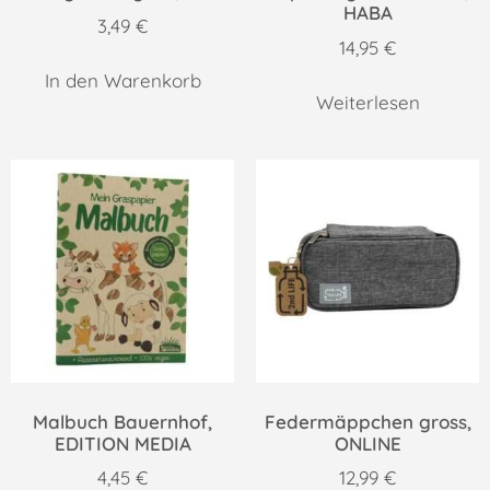
HABA
3,49
€
14,95
€
In den Warenkorb
Weiterlesen
Malbuch Bauernhof,
Federmäppchen gross,
EDITION MEDIA
ONLINE
4,45
€
12,99
€