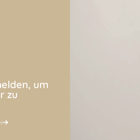
elden, um
r zu
en