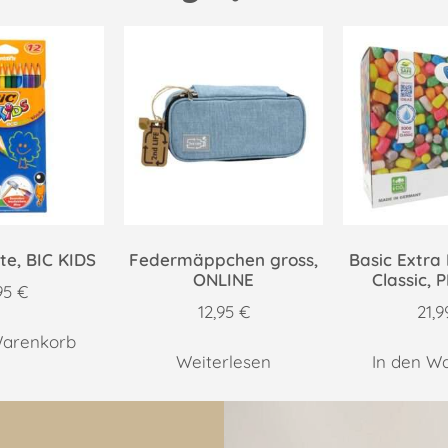
fte, BIC KIDS
Federmäppchen gross,
Basic Extra
ONLINE
Classic, 
95
€
12,95
€
21,
Warenkorb
Weiterlesen
In den W