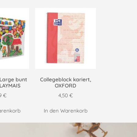
 Large bunt
Collegeblock kariert,
PLAYMAIS
OXFORD
99
€
4,50
€
arenkorb
In den Warenkorb