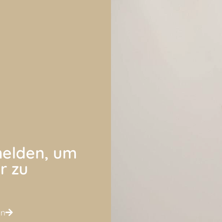
elden, um
r zu
en