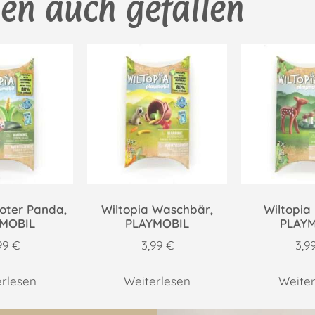
en auch gefallen
Roter Panda,
Wiltopia Waschbär,
Wiltopia 
MOBIL
PLAYMOBIL
PLAY
99
€
3,99
€
3,9
erlesen
Weiterlesen
Weiter