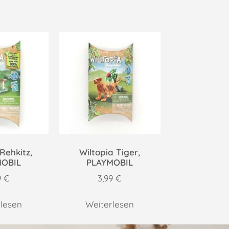
Rehkitz,
Wiltopia Tiger,
MOBIL
PLAYMOBIL
9
€
3,99
€
lesen
Weiterlesen