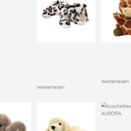
Hund Westie,
n
Plüschtier
Plüschtier S
Schneeleopard,
Giraffe, AU
AURORA
9,95
€
12,95
€
Weiterlesen
Weiterlesen
Kuscheltier 