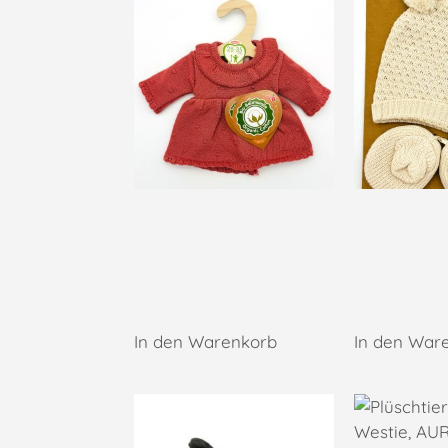
Puppenstrickkleid aus
Strichset 
100% Bio Baumwolle Gr.
100% Bio B
28-35
35-45
16,99
€
14,95
€
In den Warenkorb
In den War