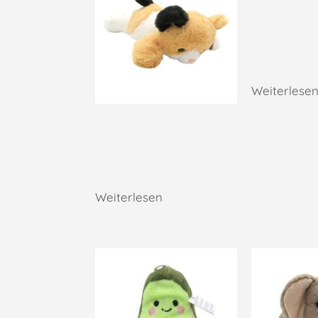
Plüschtier 
AURORA
12,95
€
Weiterlese
Plüschtier Flopsie Katze
Callie, AURORA
24,95
€
Weiterlesen