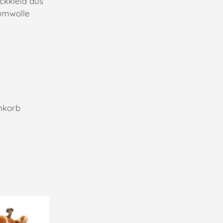
kkleid aus
umwolle
nkorb