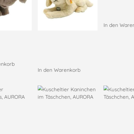
AURORA
12,95
€
In den Ware
, STEIFF
Lenny Labrador blond,
STEIFF
54,90
€
enkorb
In den Warenkorb
Kuscheltier Kaninchen
Kuscheltier 
us, AURORA
im Täschchen, AURORA
Täschchen,
21,95
€
21,95
€