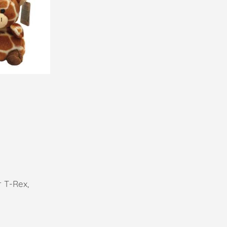
afara
RORA
T-Rex,