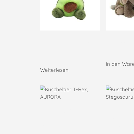
Plüschtier Airy Avocado,
Edi Elefant
AURORA
59,90
€
9,95
€
In den War
Weiterlesen
Kuscheltier T-Rex,
Kuscheltier
AURORA
Stegosaur
24,95
€
24,95
€