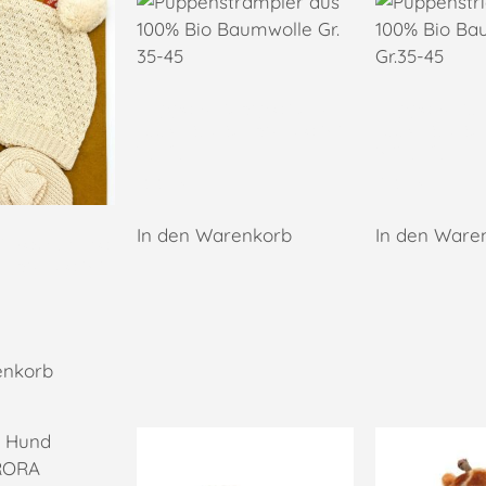
Puppenstrampler aus
Puppenstric
100% Bio Baumwolle Gr.
100% Bio Ba
35-45
Gr.35-45
19,95
€
17,95
€
In den Warenkorb
In den Ware
Mütze+Schuhe
aumwolle Gr.
enkorb