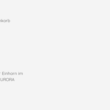
nkorb
Einhorn im
 AURORA