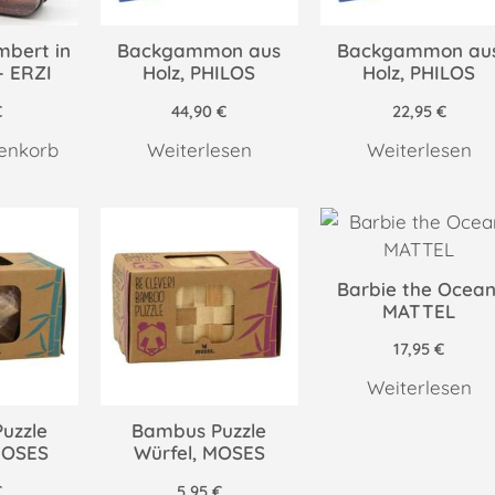
bert in
Backgammon aus
Backgammon au
– ERZI
Holz, PHILOS
Holz, PHILOS
€
44,90
€
22,95
€
enkorb
Weiterlesen
Weiterlesen
Barbie the Ocean
MATTEL
17,95
€
Weiterlesen
uzzle
Bambus Puzzle
MOSES
Würfel, MOSES
€
5,95
€