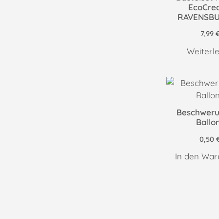
EcoCrea
RAVENSB
7,99
Weiterl
Beschweru
Ballo
0,50
In den War