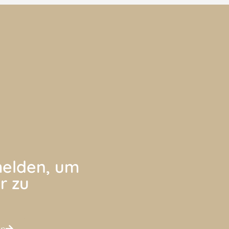
elden, um
r zu
en