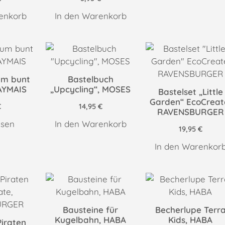
enkorb
In den Warenkorb
um bunt
Bastelbuch
LAYMAIS
„Upcycling“, MOSES
Bastelset „Little
Garden“ EcoCreat
€
14,95
€
RAVENSBURGER
esen
In den Warenkorb
19,95
€
In den Warenkor
Bausteine für
Becherlupe Terr
Kugelbahn, HABA
Kids, HABA
Piraten