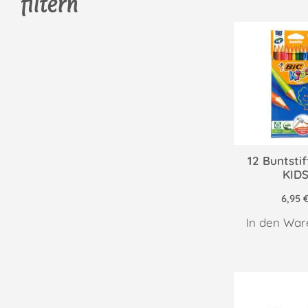
filtern
12 Buntstif
KID
6,95
In den War