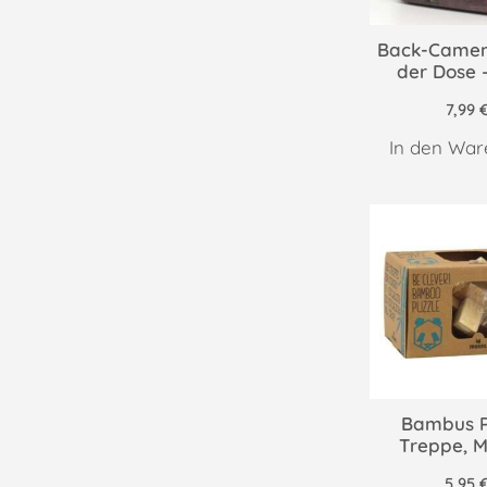
Back-Camem
der Dose 
7,99
In den War
Bambus P
Treppe, 
5,95